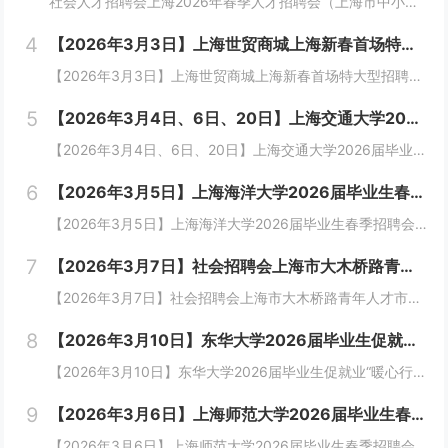
社会人才招聘会上海2026年春季人才招聘会（上海市中小企业服务大楼） 招聘会主题：上海2026年春季青年人才招聘会（上海市中小企业服务大楼）上海人才市场招聘会时间： 诚邀涉及以下...
4
【2026年3月3日】上海世贸商城上海新春首场特大型招聘会暨长三角地区人才招聘会
【2026年3月3日】上海世贸商城上海新春首场特大型招聘会暨长三角地区人才招聘会 新年超大规模3月3日 上海大型招聘会暨长三角地区人才招聘会60所上海高校联合校园招聘会1200家企业—3万毕业生到现场2026年3月3日60所上海高...
5
【2026年3月4日、6日、20日】上海交通大学2026届毕业生春季招聘会
【2026年3月4日、6日、20日】上海交通大学2026届毕业生春季招聘会 为贯彻落实党中央、国务院决策部署，进一步促进毕业生更高质量充分就业，学校计划于2026年03月04日、2026年03月06日、3月20日在闵行校区开展上海...
6
【2026年3月5日】上海海洋大学2026届毕业生春季招聘会
【2026年3月5日】上海海洋大学2026届毕业生春季招聘会企业参会邀请函TO：尊敬的各用人单位：衷心感谢贵单位对上海市高校毕业生就业工作的大力支持!2026届毕业季将至，为进一步推进2026届上海市高校毕业生高质量、深层次、多元化就业，现...
7
【2026年3月7日】社会招聘会上海市大木桥路青年人才市场 春季综合人才招聘会
【2026年3月7日】社会招聘会上海市大木桥路青年人才市场 春季综合人才招聘会 上海市2026年青年招聘会(创优市场) 尊敬的用人单位： 为积极引导上海市青...
8
【2026年3月10日】东华大学2026届毕业生促就业“暖心行动”春季招聘会（松江校区）
【2026年3月10日】东华大学2026届毕业生促就业“暖心行动”春季招聘会（松江校区）时间：2026年3月10日（星期二） 13:30~16:00地址：上海松江区松江大学城东华大学松江校区体育馆(广富林路2399号) “青春有为...
9
【2026年3月6日】上海师范大学2026届毕业生春季招聘会
【2026年3月6日】上海师范大学2026届毕业生春季招聘会 尊敬的用人单位:衷心感谢贵单位对我校毕业生就业工作的大力支持!为进一步做好我校毕业生就业工作，积极为企业和毕业生构建双向选择的桥梁。我校于2026年3月6日...